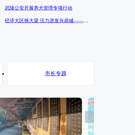
武陵公安开展养犬管理专项行动
经济大区挑大梁 活力迸发兴鼎城——中国共产党常德市鼎城区第十…
市长专题