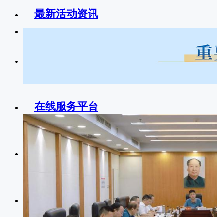
最新活动资讯
平台公开窗口
在线服务平台
互动反馈专区
数据公开专区