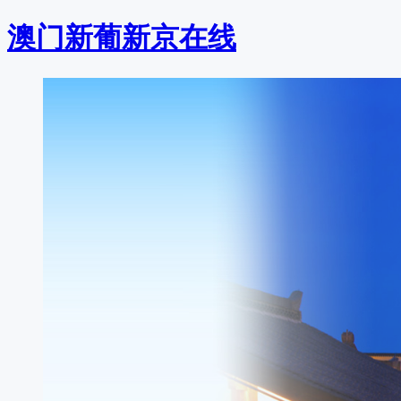
澳门新葡新京在线