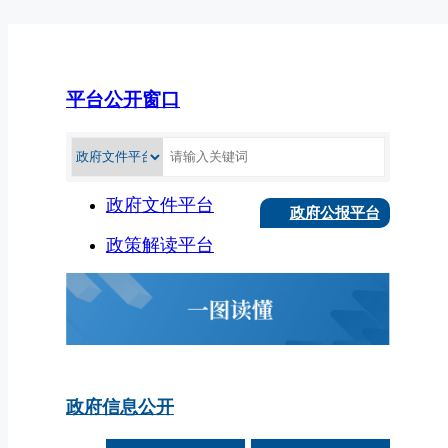
平台公开窗口
政府文件平台
政府公报平台
政策解读平台
政府信息公开