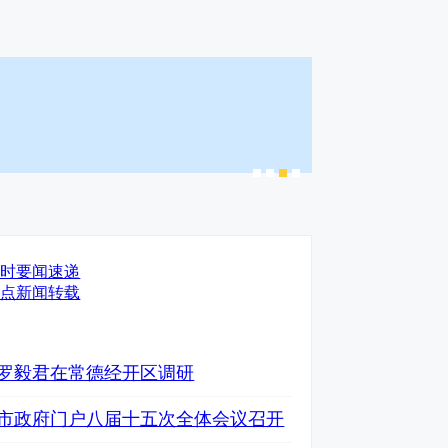
实时要闻速递
重点新闻转载
罗毅君在常德经开区调研
市政府门户八届十五次全体会议召开