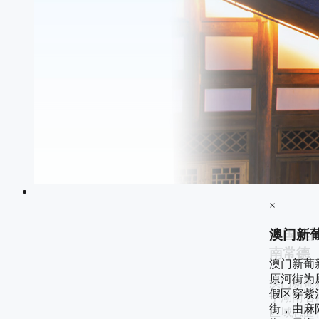
×
澳门新
澳门新葡
原河街为
假区穿紫
街，由麻