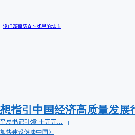
澳门新葡新京在线里的城市
想指引中国经济高质量发展
平总书记引领"十五五…
加快建设健康中国》