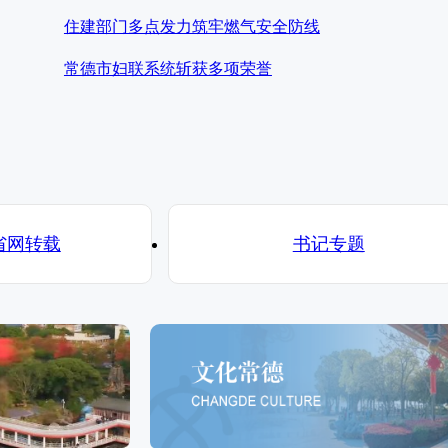
住建部门多点发力筑牢燃气安全防线
常德市妇联系统斩获多项荣誉
省网转载
书记专题