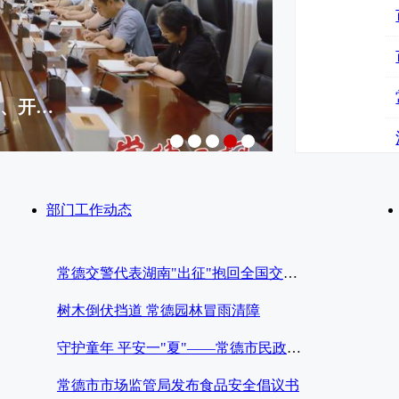
、开…
部门工作动态
常德交警代表湖南"出征"抱回全国交通安全宣讲比武大奖
树木倒伏挡道 常德园林冒雨清障
守护童年 平安一"夏"——常德市民政系统开展未成年人防溺水、…
常德市市场监管局发布食品安全倡议书