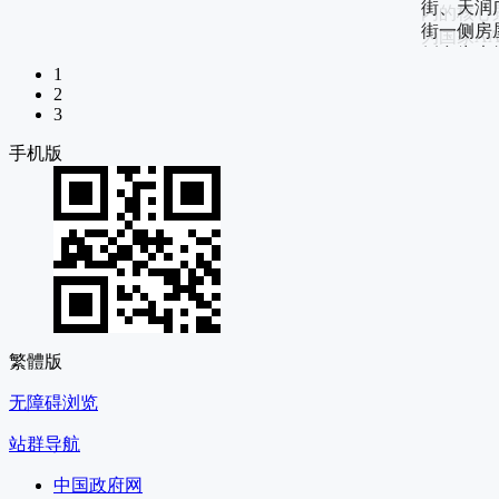
街、天润
街一侧房
侧多为木
1
2
3
手机版
繁體版
无障碍浏览
站群导航
中国政府网