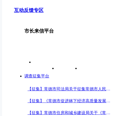
互动反馈专区
市长来信平台
来信须知
写信平台
信件查询
入口
入口
调查征集平台
【征集】常德市司法局关于征集常德市人民政府2027年立法计划建议项目的公告
【征集】《常德市促进林下经济高质量发展的八条措施（征求意见稿）》公开征求意见的公告
【征集】常德市住房和城乡建设局关于《常德市预拌混凝土管理办法（征求意见稿）》公开征求意见的公告