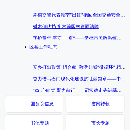
中共新澳门葡京在线娱乐驻深圳联络处党支部关于巡察整改进展情况的通报
常德交警代表湖南"出征"抱回全国交通安全宣讲比武大奖
中共新澳门葡京在线娱乐驻长沙联络处党支部关于巡察整改进展情况的通报
树木倒伏挡道 常德园林冒雨清障
守护童年 平安一"夏"——常德市民政系统开展未成年人防溺水、…
区县工作动态
常德市市场监管局发布食品安全倡议书
住建部门多点发力筑牢燃气安全防线
安乡打出政策"组合拳"激活县域"微循环" 精准施策扩内需
常德市妇联系统斩获多项荣誉
奋力谱写石门现代化建设的壮丽篇章——中国共产党石门县第十四次…
"益"心向党 聚力前行——记常德市先进基层党组织临澧县红云公…
湘北数谷强智造 消费焕新立潮头 奋力谱写中国式现代化武陵新篇章…
国务院信息
省网转载
武陵公安开展养犬管理专项行动
书记专题
市长专题
经济大区挑大梁 活力迸发兴鼎城——中国共产党常德市鼎城区第十…