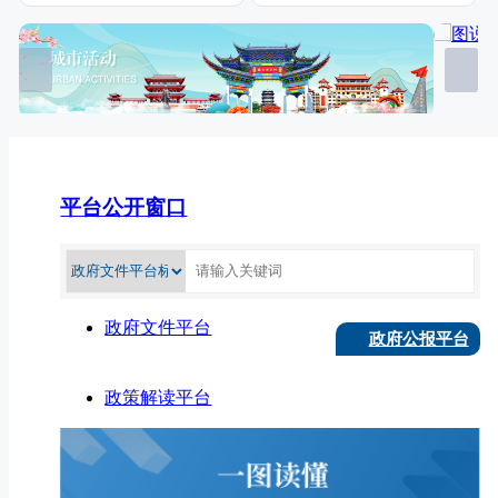
平台公开窗口
政府文件平台
政府公报平台
政策解读平台