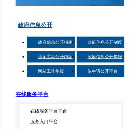
政府信息公开
政府信息公开指南
政府信息公开制度
法定主动公开内容
政府信息公开年报
网站工作年报
依申请公开平台
搜索
在线服务平台
在线服务平台平台
服务入口平台