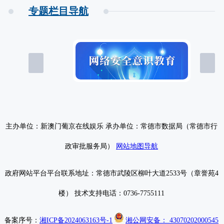
专题栏目导航
主办单位：新澳门葡京在线娱乐 承办单位：常德市数据局（常德市行
政审批服务局）
网站地图导航
政府网站平台平台联系地址：常德市武陵区柳叶大道2533号（章誉苑4
楼） 技术支持电话：0736-7755111
备案序号：
湘ICP备2024063163号-1
湘公网安备： 43070202000545