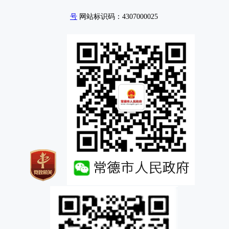
号
网站标识码：4307000025