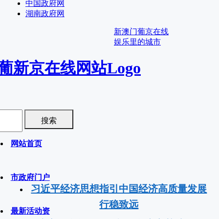
中国政府网
湖南政府网
新澳门葡京在线
娱乐里的城市
网站首页
市政府门户
习近平经济思想指引中国经济高质量发展
行稳致远
最新活动资